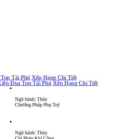
Top Tài Phú
Xếp Hạng Chi Tiết
iện Đua Top Tài Phú
Xếp Hạng Chi Tiết
Ngũ hành: Thủy
Chưởng Pháp
Phụ Trợ
Ngũ hành: Thủy
Chỉ Pháp
Khí Công