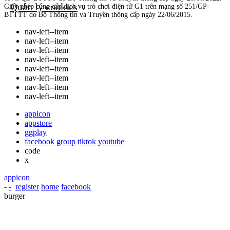
Quản lý cookies
Giấy phép cung cấp dịch vụ trò chơi điện tử G1 trên mạng số 251/GP-
BTTTT
do Bộ Thông tin và Truyền thông cấp ngày 22/06/2015
.
nav-left--item
nav-left--item
nav-left--item
nav-left--item
nav-left--item
nav-left--item
nav-left--item
nav-left--item
appicon
appstore
ggplay
facebook
group
tiktok
youtube
code
x
appicon
-
-
register
home
facebook
burger