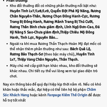
Phần thưởng:
Kho đổi thưởng đổi có những phần thưởng nổi bật như:
Huyền Tinh Lv7/Lv8/Lv9, Quyển Đột Phá Kỹ Năng, Rương
Chân Nguyên-Thần, Rương Chọn Đồng Hành-Cực, Rương
Trang Bị Đồng Hành, Rương Mảnh Trang Bị Thú Cưỡi,
Rương Thần Binh chưa giám định, Lĩnh Ngộ Đơn-Cao, Đá
Kỹ Năng 5 Sao-Chưa giám định,
Thiệp Chiêu Mộ Đồng
Hành, Tinh Lực, Nguyên Bảo...
Ngoài ra khi mua Rương Thần Thạch-Hoàn Mỹ đạt mốc có
thể nhận thêm phần thưởng như sau:
Bách Quả Lộ,
Rương Bảo Thạch-Sơ
(theo bậc máy chủ)
, Huyền Tinh
Lv7, Thiệp Vàng Chân Nguyên, Thần Thạch.
Máy chủ mở cấp giới hạn khác nhau, kho đổi thưởng sẽ
khác nhau. Chi tiết cụ thể vui lòng xem tại giao diện trò
chơi.
Nay xin thông báo để quý đại hiệp kịp thời nắm rõ. Nếu có khó
khăn hoặc thắc mắc, đại hiệp có thể liên hệ bộ phận
Chăm
Sóc Khách Hàng
hoặc kênh
Fanpage Kiếm Thế Origin
để được
hỗ trợ tốt nhất