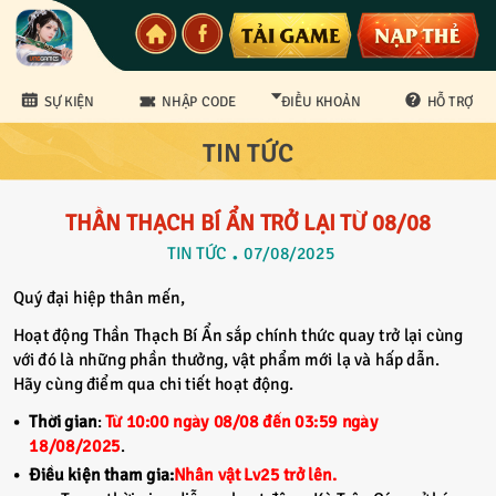
SỰ KIỆN
NHẬP CODE
ĐIỀU KHOẢN
HỖ TRỢ
TIN TỨC
CS Bảo mật
THẦN THẠCH BÍ ẨN TRỞ LẠI TỪ 08/08
TIN TỨC
07/08/2025
Quý đại hiệp thân mến,
Hoạt động Thần Thạch Bí Ẩn sắp chính thức quay trở lại cùng
với đó là những phần thưởng, vật phẩm mới lạ và hấp dẫn.
Hãy cùng điểm qua chi tiết hoạt động.
Thời gian
:
Từ 10:00 ngày 08/08 đến 03:59 ngày
18/08/2025
.
Điều kiện tham gia:
Nhân vật Lv25 trở lên.