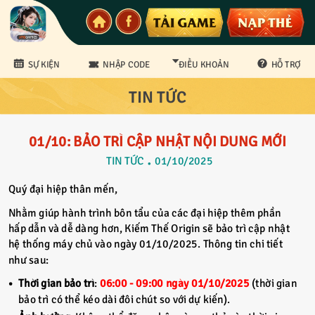
SỰ KIỆN
NHẬP CODE
ĐIỀU KHOẢN
HỖ TRỢ
TIN TỨC
CS Bảo mật
01/10: BẢO TRÌ CẬP NHẬT NỘI DUNG MỚI
TIN TỨC
01/10/2025
Quý đại hiệp thân mến,
Nhằm giúp hành trình bôn tẩu của các đại hiệp thêm phần
hấp dẫn và dễ dàng hơn, Kiếm Thế Origin sẽ bảo trì cập nhật
hệ thống máy chủ vào ngày 01/10/2025. Thông tin chi tiết
như sau:
Thời gian bảo trì
:
06:00 - 09:00 ngày 01/10/2025
(thời gian
bảo trì có thể kéo dài đôi chút so với dự kiến).