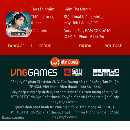
Tên sản phẩm:
Kiếm Thế Origin
Thiết bị tương
Điện thoại thông minh,
thích:
máy tính bảng và PC
Cấu hình:
Android 5.1, RAM 2GB trở lên
iOS 9.0, iPhone 6 trở lên
FANPAGE
GROUP
TIKTOK
YOUTUBE
Công ty Cổ phần Tập đoàn VNG. Z06 Đường số 13, Phường Tân Thuận,
TPHCM, Việt Nam. Điện thoại: 1900 561 558.
Giấy phép cung cấp dịch vụ trò chơi điện tử G1 trên mạng số 127/GP-
PTTH&TTĐT do Cục Phát thanh, Truyền hình và Thông tin điện tử cấp
ngày 05/08/2025.
Quyết định phát hành trò chơi điện tử G1 trên mạng số 533/QĐ-
PTTH&TTĐT do Cục Phát thanh, Truyền hình và Thông tin điện tử cấp
ngày 02/12/2025.
Quản lý cookies