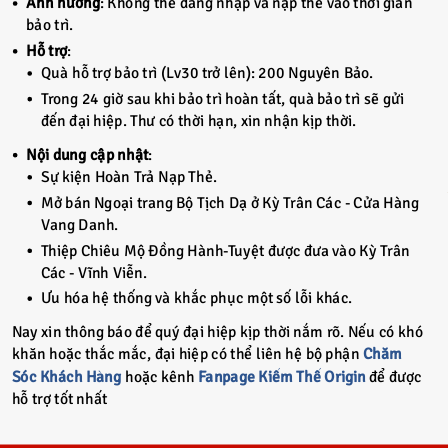
Ảnh hưởng
:
Không thể đăng nhập và nạp thẻ vào thời gian
bảo trì
.
Hỗ trợ
:
Quà hỗ trợ bảo trì (Lv30 trở lên): 200 Nguyên Bảo.
Trong 24 giờ sau khi bảo trì hoàn tất, quà bảo trì sẽ gửi
đến đại hiệp. Thư có thời hạn, xin nhận kịp thời.
Nội dung cập nhật
:
Sự kiện Hoàn Trả Nạp Thẻ.
Mở bán Ngoại trang Bộ Tịch Dạ ở Kỳ Trân Các - Cửa Hàng
Vang Danh.
Thiệp Chiêu Mộ Đồng Hành-Tuyệt được đưa vào Kỳ Trân
Các - Vĩnh Viễn.
Ưu hóa hệ thống và khắc phục một số lỗi khác.
Nay xin thông báo để quý đại hiệp kịp thời nắm rõ. Nếu có khó
khăn hoặc thắc mắc, đại hiệp có thể liên hệ bộ phận
Chăm
Sóc Khách Hàng
hoặc kênh
Fanpage Kiếm Thế Origin
để được
hỗ trợ tốt nhất