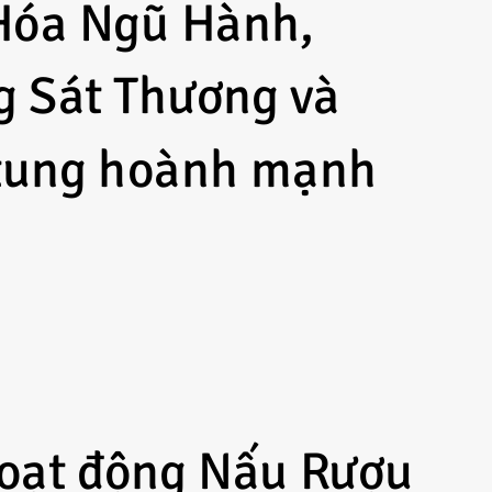
 Hóa Ngũ Hành,
 Sát Thương và
 tung hoành mạnh
hoạt động Nấu Rượu