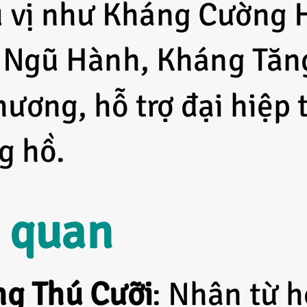
ú vị như Kháng Cường
Ngũ Hành, Kháng Tăng
ương, hỗ trợ đại hiệp
g hồ.
n quan
g Thú Cưỡi
: Nhận từ 