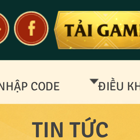
NHẬP CODE
ĐIỀU K
TIN TỨC
CS Bả