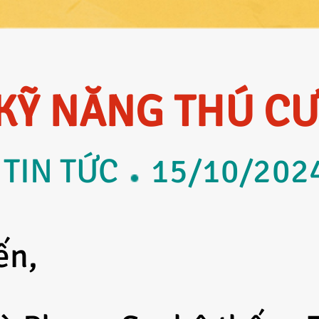
KỸ NĂNG THÚ CƯ
TIN TỨC
15/10/202
ến,