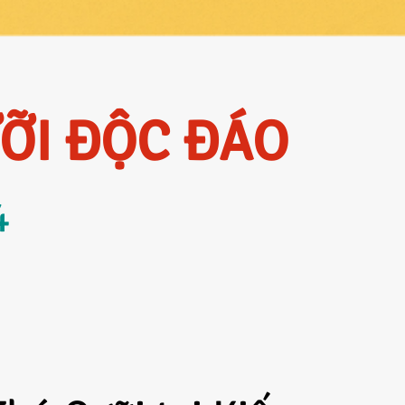
ỠI ĐỘC ĐÁO
4