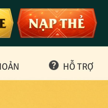
HOẢN
HỖ TRỢ
o mật