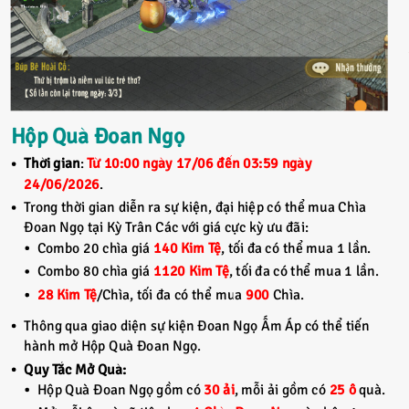
Hộp Quà Đoan Ngọ
Thời gian
:
Từ 10:00 ngày 17/06 đến 03:59 ngày
24/06/2026
.
Trong thời gian diễn ra sự kiện, đại hiệp có thể mua Chìa
Đoan Ngọ tại Kỳ Trân Các với giá cực kỳ ưu đãi:
Combo 20 chìa giá
140 Kim Tệ
, tối đa có thể mua 1 lần.
Combo 80 chìa giá
1120 Kim Tệ
, tối đa có thể mua 1 lần.
28 Kim Tệ
/Chìa, tối đa có thể mua
900
Chìa.
Thông qua giao diện sự kiện Đoan Ngọ Ấm Áp có thể tiến
hành mở Hộp Quà Đoan Ngọ.
Quy Tắc Mở Quà:
Hộp Quà Đoan Ngọ gồm có
30 ải
, mỗi ải gồm có
25 ô
quà.