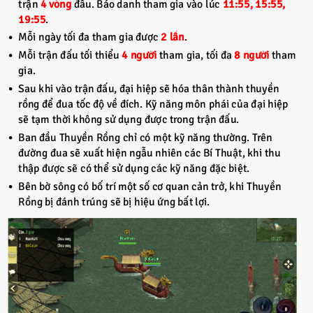
trận
4 vòng
đấu. Báo danh tham gia vào lúc
11:55, 15:55,
19:55
.
Mỗi ngày tối đa tham gia được
2 lần
.
Mỗi trận đấu tối thiểu
4 người
tham gia, tối đa
8 người
tham
gia.
Sau khi vào trận đấu, đại hiệp sẽ hóa thân thành thuyền
rồng để đua tốc độ về đích. Kỹ năng môn phái của đại hiệp
sẽ tạm thời không sử dụng được trong trận đấu.
Ban đầu Thuyền Rồng chỉ có một kỹ năng thường. Trên
đường đua sẽ xuất hiện ngẫu nhiên các Bí Thuật, khi thu
thập được sẽ có thể sử dụng các kỹ năng đặc biệt.
Bên bờ sông có bố trí một số cơ quan cản trở, khi Thuyền
Rồng bị đánh trúng sẽ bị hiệu ứng bất lợi.