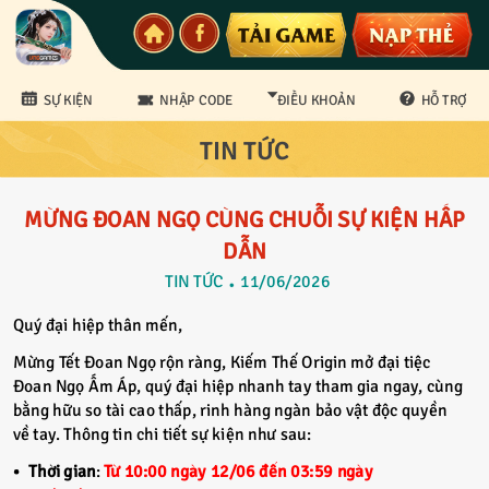
SỰ KIỆN
NHẬP CODE
ĐIỀU KHOẢN
HỖ TRỢ
TIN TỨC
CS Bảo mật
MỪNG ĐOAN NGỌ CÙNG CHUỖI SỰ KIỆN HẤP
DẪN
TIN TỨC
11/06/2026
Quý đại hiệp thân mến,
Mừng Tết Đoan Ngọ rộn ràng, Kiếm Thế Origin mở đại tiệc
Đoan Ngọ Ấm Áp, quý đại hiệp nhanh tay tham gia ngay, cùng
bằng hữu so tài cao thấp, rinh hàng ngàn bảo vật độc quyền
về tay. Thông tin chi tiết sự kiện như sau:
Thời gian
:
Từ 10:00 ngày 12/06 đến 03:59 ngày