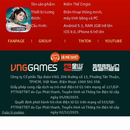
Tên sản phẩm:
Kiếm Thế Origin
Thiết bị tương
Điện thoại thông minh,
thích:
máy tính bảng và PC
Cấu hình:
Android 5.1, RAM 2GB trở lên
iOS 9.0, iPhone 6 trở lên
FANPAGE
GROUP
TIKTOK
YOUTUBE
Công ty Cổ phần Tập đoàn VNG. Z06 Đường số 13, Phường Tân Thuận,
TPHCM, Việt Nam. Điện thoại: 1900 561 558.
Giấy phép cung cấp dịch vụ trò chơi điện tử G1 trên mạng số 127/GP-
PTTH&TTĐT do Cục Phát thanh, Truyền hình và Thông tin điện tử cấp
ngày 05/08/2025.
Quyết định phát hành trò chơi điện tử G1 trên mạng số 533/QĐ-
PTTH&TTĐT do Cục Phát thanh, Truyền hình và Thông tin điện tử cấp
ngày 02/12/2025.
Quản lý cookies