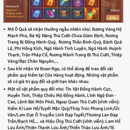
Mở Ô Quà sẽ nhận thưởng ngẫu nhiên như: Rương Vàng Hộ
Mạch Phù, Đá Kỹ Năng Thú Cưỡi-Chưa Giám Định, Rương
Trang Bị Đồng Hành-Quý, Rương Thần Binh-Quý, Bách Quả
Lộ, Phi Hồng Xích, Ngũ Hành Tinh Luyện, Ngũ Hành Huỳnh
Thạch, Trận Pháp Cổ, Rương Mảnh Trang Bị Thú Cưỡi, Thiệp
Vàng/Bạc Chân Nguyên,...
Sau khi nhận Vé Đoan Ngọ, có thể dùng để trao đổi vật
phẩm quý hiếm tại Cửa Hàng hoạt động. Những vật phẩm
sẽ có giá trị quy đổi và giới hạn khác nhau.
Một số vật phẩm quy đổi như: Tín Vật Đồng Hành-Cực,
Huyền Tinh, Thiệp Chiêu Mộ Đồng Hành, Lĩnh Ngộ Đơn -
Cao, Lệnh Bài Môn Phái, Ngoại Quan Thú Cưỡi (vĩnh viễn):
Kiếm Xỉ Lam Hổ/Tuyết Mặc Quỳ/Thúy Trúc Phong Linh/Ức
Vân/Lam Dực Ô Truy/Ảo Linh Đạp Tuyết/Thương Lan Đạp
Trần/Bạch Hổ,... và Hiệu Ứng Thú Cưỡi (vĩnh viễn): Lam Hổ
Lưu Ảnh/Thiên Thanh Lưu Ảnh/Thiển Thảo Lưu Ảnh/Tô