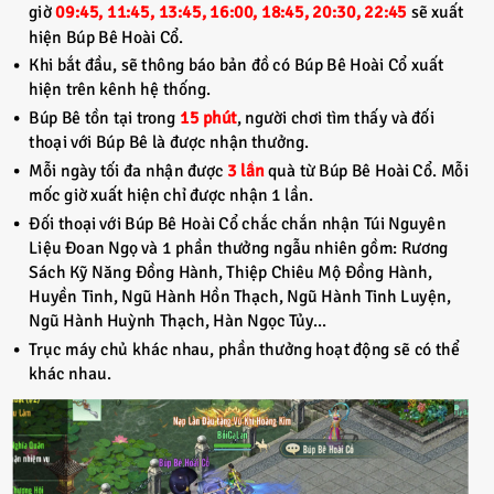
giờ
09:45, 11:45, 13:45, 16:00, 18:45, 20:30, 22:45
sẽ xuất
hiện Búp Bê Hoài Cổ.
Khi bắt đầu, sẽ thông báo bản đồ có Búp Bê Hoài Cổ xuất
hiện trên kênh hệ thống.
Búp Bê tồn tại trong
15 phút
, người chơi tìm thấy và đối
thoại với Búp Bê là được nhận thưởng.
Mỗi ngày tối đa nhận được
3 lần
quà từ Búp Bê Hoài Cổ. Mỗi
mốc giờ xuất hiện chỉ được nhận 1 lần.
Đối thoại với Búp Bê Hoài Cổ chắc chắn nhận Túi Nguyên
Liệu Đoan Ngọ và 1 phần thưởng ngẫu nhiên gồm: Rương
Sách Kỹ Năng Đồng Hành, Thiệp Chiêu Mộ Đồng Hành,
Huyền Tinh, Ngũ Hành Hồn Thạch, Ngũ Hành Tinh Luyện,
Ngũ Hành Huỳnh Thạch, Hàn Ngọc Tủy...
Trục máy chủ khác nhau, phần thưởng hoạt động sẽ có thể
khác nhau.