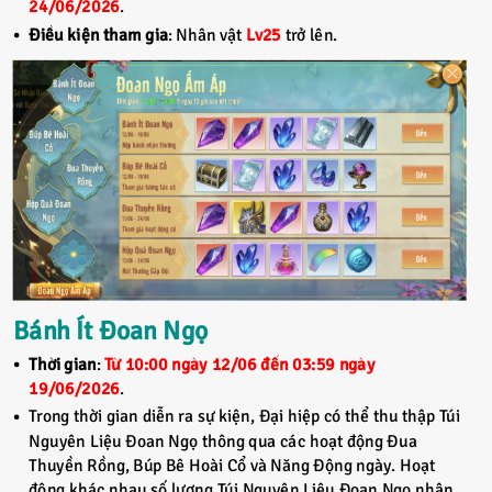
24/06/2026
.
Điều kiện tham gia
: Nhân vật
Lv25
trở lên.
Bánh Ít Đoan Ngọ
Thời gian
:
Từ 10:00 ngày 12/06 đến 03:59 ngày
19/06/2026
.
Trong thời gian diễn ra sự kiện, Đại hiệp có thể thu thập Túi
Nguyên Liệu Đoan Ngọ thông qua các hoạt động Đua
Thuyền Rồng, Búp Bê Hoài Cổ và Năng Động ngày. Hoạt
động khác nhau số lượng Túi Nguyên Liệu Đoan Ngọ nhận