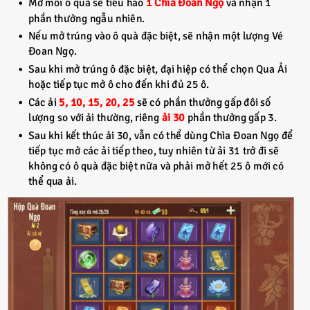
Mở mỗi ô quà sẽ tiêu hao
1 Chìa Đoan Ngọ
và nhận 1
phần thưởng ngẫu nhiên.
Nếu mở trúng vào ô quà đặc biệt, sẽ nhận một lượng Vé
Đoan Ngọ.
Sau khi mở trúng ô đặc biệt, đại hiệp có thể chọn Qua Ải
hoặc tiếp tục mở ô cho đến khi đủ 25 ô.
Các ải
5, 10, 15, 20, 25
sẽ có phần thưởng gấp đôi số
lượng so với ải thường, riêng
ải 30
phần thưởng gấp 3.
Sau khi kết thúc ải 30, vẫn có thể dùng Chìa Đoan Ngọ để
tiếp tục mở các ải tiếp theo, tuy nhiên từ ải 31 trở đi sẽ
không có ô quà đặc biệt nữa và phải mở hết 25 ô mới có
thể qua ải.