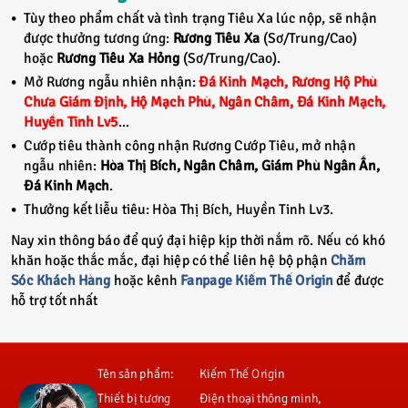
Tùy theo phẩm chất và tình trạng Tiêu Xa lúc nộp, sẽ nhận
được thưởng tương ứng:
Rương Tiêu Xa
(Sơ/Trung/Cao)
hoặc
Rương Tiêu Xa Hỏng
(Sơ/Trung/Cao).
Mở Rương ngẫu nhiên nhận:
Đá Kinh Mạch, Rương Hộ Phù
Chưa Giám Định, Hộ Mạch Phù, Ngân Châm, Đá Kinh Mạch,
Huyền Tinh Lv5
...
Cướp tiêu thành công nhận Rương Cướp Tiêu, mở nhận
ngẫu nhiên:
Hòa Thị Bích, Ngân Châm, Giám Phù Ngân Ấn,
Đá Kinh Mạch
.
Thưởng kết liễu tiêu: Hòa Thị Bích, Huyền Tinh Lv3.
Nay xin thông báo để quý đại hiệp kịp thời nắm rõ. Nếu có khó
khăn hoặc thắc mắc, đại hiệp có thể liên hệ bộ phận
Chăm
Sóc Khách Hàng
hoặc kênh
Fanpage Kiếm Thế Origin
để được
hỗ trợ tốt nhất
Tên sản phẩm:
Kiếm Thế Origin
Thiết bị tương
Điện thoại thông minh,