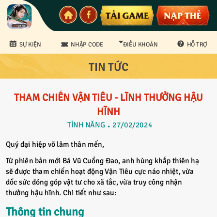
SỰ KIỆN
NHẬP CODE
ĐIỀU KHOẢN
HỖ TRỢ
TIN TỨC
CS Bảo mật
THAM CHIẾN VẬN TIÊU - LĨNH THƯỞNG HẬU
HĨNH
TÍNH NĂNG
27/02/2024
Quý đại hiệp võ lâm thân mến,
Từ phiên bản mới Bá Vũ Cuồng Đao, anh hùng khắp thiên hạ
sẽ được tham chiến hoạt động Vận Tiêu cực náo nhiệt, vừa
dốc sức đóng góp vật tư cho xã tắc, vừa truy công nhận
thưởng hậu hĩnh. Chi tiết như sau:
Thông tin chung