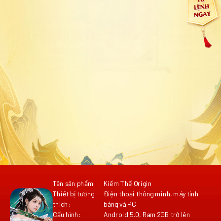
Tên sản phẩm:
Kiếm Thế Origin
Thiết bị tương
Điện thoại thông minh, máy tính
thích:
bảng và PC
Cấu hình:
Android 5.0, Ram 2GB trở lên